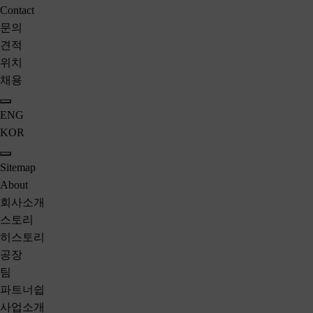
Contact
문의
견적
위치
채용
언어
ENG
KOR
Sitemap
About
회
사
소
개
스토리
히스토리
공장
팀
파트너쉽
사
업
소
개