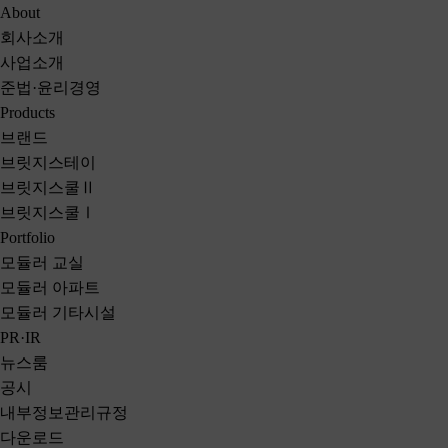
NRB
Main Menu
About
회사소개
사업소개
준법·윤리경영
Products
브랜드
브릿지스테이
브릿지스쿨
Ⅱ
브릿지스쿨
Ⅰ
Portfolio
모듈러 교실
모듈러 아파트
모듈러 기타시설
PR·IR
뉴스룸
공시
내부정보관리규정
다운로드